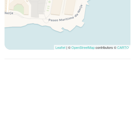
Famille
Fer à repasser
Four
Four à microondes
Frigo
Garde-manger
Leaflet
| ©
OpenStreetMap
contributors ©
CARTO
Grille-pain
Grotte
Internet sans fil
Lave-linge
Lave-linge/sèche-linge
Lavomatique
Linge de lit
Lit double
Lit pliable
Lit simple