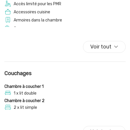
Accès limité pour les PMR
Accessoires cuisine
Armoires dans la chambre
Ascenseur
Assiettes
Assiettes et couverts
Voir tout
Assiettes et couverts
Baignoire
Baignoire
Couchages
Balcon
Balcon/terrasse
Chambre à coucher 1
Cafetière/théière
1 x lit double
Chambre à coucher 2
Casseroles et poêles
2 x lit simple
Centre
Chaise haute
Chaise-haute