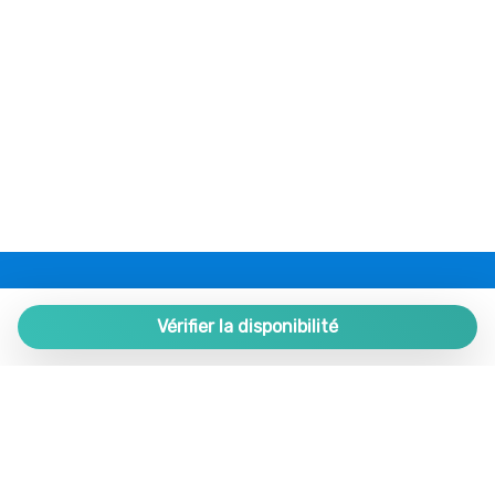
Longs séjours acceptés
Maison à un étage
Mini four
Musées
Non accessible aux fauteuils roulants
Non fumeur
Parking payant sur place
Petit-déjeuner non fourni
Piscine
Piscine partagée
PLAZA ESTATES
Restaurants
Plaza de España 9, Portal 1, Local 2
Vérifier la disponibilité
Roches
29780 Nerja. Málaga. SPAIN.
Romantique
+34 952 524 191
Salle de bain privée
Salon
nerja@plazaestates.es
Salon
https://plazaestates.es