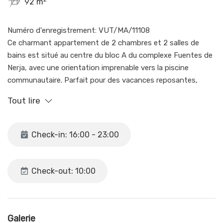
92 m
Numéro d'enregistrement: VUT/MA/11108
Ce charmant appartement de 2 chambres et 2 salles de
bains est situé au centre du bloc A du complexe Fuentes de
Nerja, avec une orientation imprenable vers la piscine
communautaire. Parfait pour des vacances reposantes,
l'appartement offre tout le confort dont vous avez besoin
Tout lire
pour passer un séjour inoubliable. La chambre principale
dispose d'un lit double confortable, d'armoires encastrées
et d'une salle de bains attenante, tandis que la deuxième
Check-in: 16:00 - 23:00
chambre dispose de deux lits simples et d'armoires
encastrées. Climatisation/chauffage avec minuterie jusqu'à 2
heures, après quoi il faut appuyer à nouveau sur le bouton du
Check-out: 10:00
salon pour le reconnecter, garantissant une atmosphère
agréable en toute saison. Le salon-salle à manger offre
suffisamment d'espace pour 4 personnes et un accès direct
à une terrasse avec vue sur la piscine, l'endroit idéal pour
Galerie