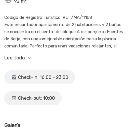
92 m
Código de Registro Turístico: VUT/MA/11108
Este encantador apartamento de 2 habitaciones y 2 baños
se encuentra en el centro del bloque A del conjunto Fuentes
de Nerja, con una inmejorable orientación hacia la piscina
comunitaria. Perfecto para unas vacaciones relajantes, el
apartamento ofrece todas las comodidades que necesitas
Lee todo
para disfrutar de una estancia inolvidable. La habitación
principal cuenta con una cómoda cama doble, armarios
empotrados y un baño en suite, mientras que la segunda
Check-in: 16:00 - 23:00
habitación dispone de dos camas individuales y armarios
empotrados. Aire acondicionado/Calefacción con
temporizador de hasta 2h, después hay que volver a pulsar
Check-out: 10:00
el botón del salón para volver a conectar, garantizando un
ambiente agradable en cualquier época del año. El salón-
comedor, ofrece espacio suficiente para 4 personas y
acceso directo a una comida terraza con vistas a la piscina,
Galería