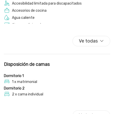
Accesibilidad limitada para discapacitados
Accesorios de cocina
Agua caliente
Aire acondicionado
Almuerzo no disponible
Armario
Ve todas
Armarios en la habitación
Ascensor
Balcón
Disposición de camas
Balcón/Terraza
Bañera
Dormitorio 1
Bañera
1 x matrimonial
Dormitorio 2
Baño privado
2 x cama individual
Cafetera/ Tetera
Cajero automático
Calefacción / aire acondicionado independiente