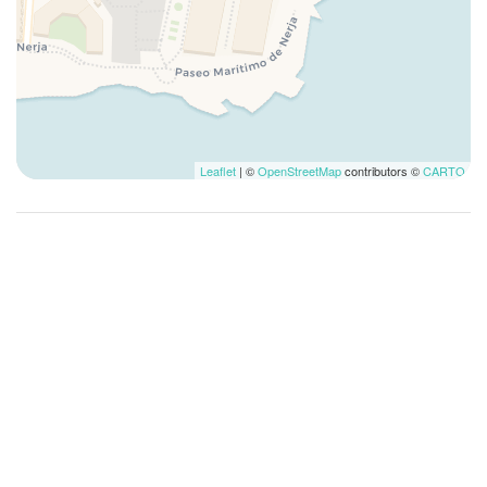
Fogones
Horno
Iglesia
Kit de primeros auxilios
Lavadora
Lavadora/Secadora
Leaflet
| ©
OpenStreetMap
contributors ©
CARTO
Lavandería
Mesa y sillas
Microondas
Museos
Nevera
No accesible en silla de ruedas
No fumadores
No hay desayuno disponible
Ollas y sartenes
Perchas