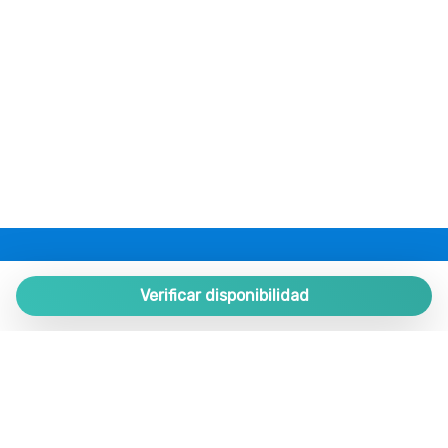
Piscina
Piscina común
Plancha para ropa
Platos
Platos
Platos y cubiertos
Pueblo
Restaurantes
Romántico
Ropa de cama
PLAZA ESTATES
Sala de estar
Plaza de España 9, Portal 1, Local 2
Verificar disponibilidad
Sala de estar
29780 Nerja. Málaga. SPAIN.
Sala de estar
+34 952 524 191
Secador de pelo
Se permiten estancias largas
nerja@plazaestates.es
Servicios médicos
https://plazaestates.es