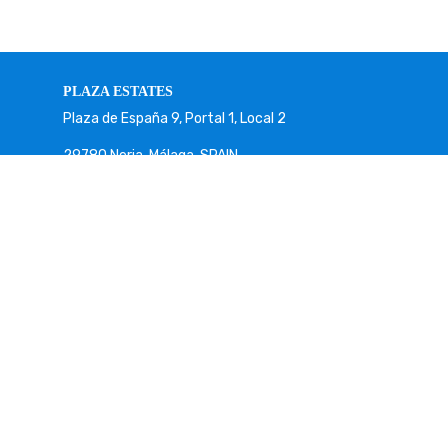
PLAZA ESTATES
Plaza de España 9, Portal 1, Local 2
29780 Nerja. Málaga. SPAIN.
+34 952 524 191
nerja@plazaestates.es
https://plazaestates.es
Gestiona Reserva
Términos y condiciones
Política de privacidad
Síguenos en redes sociales