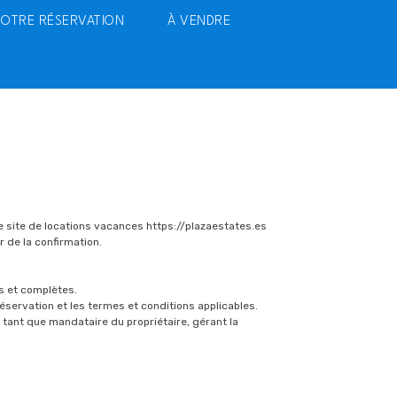
VOTRE RÉSERVATION
À VENDRE
e site de locations vacances https://plazaestates.es
r de la confirmation.
es et complètes.
éservation et les termes et conditions applicables.
en tant que mandataire du propriétaire, gérant la