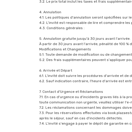
3.2. Le prix total inclut les taxes et frais supplémenta
4. Annulation
4.1. Les politiques d'annulation seront spécifiées sur l
4.2. L'invité est responsable de lire et comprendre les
4.3. Conditions générales :
5. Annulation gratuite jusqu'à 30 jours avant l'arrivée.
À partir de 30 jours avant l'arrivée, pénalité de 100 % d
Modifications et Changements
5.1. Toute demande de modification ou de changement d
5.2. Des frais supplémentaires peuvent s'appliquer po
6. Arrivée et Départ
6.1. L'invité doit suivre les procédures d'arrivée et de
6.2. Sauf indication contraire, l'heure d'arrivée est en
7. Contact d'Urgence et Réclamations
7.1. En cas d'urgence ou d'incidents graves liés à la p
toute communication non urgente, veuillez utiliser l'e-
7.2. Les réclamations concernant les dommages doivent
7.3. Pour les réservations effectuées via book.plazae
après le séjour, sauf en cas d'incidents détectés.
7.4. L'invité s'engage à payer le dépôt de garantie en