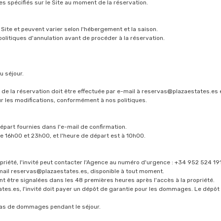
ires spécifiés sur le Site au moment de la réservation.
e Site et peuvent varier selon l'hébergement et la saison.
 politiques d'annulation avant de procéder à la réservation.
u séjour.
e la réservation doit être effectuée par e-mail à
reservas@plazaestates.es
e
ur les modifications, conformément à nos politiques.
 départ fournies dans l'e-mail de confirmation.
tre 16h00 et 23h00, et l'heure de départ est à 10h00.
ropriété, l'invité peut contacter l'Agence au numéro d'urgence : +34 952 524 19
mail
reservas@plazaestates.es
, disponible à tout moment.
 être signalées dans les 48 premières heures après l'accès à la propriété.
states.es, l'invité doit payer un dépôt de garantie pour les dommages. Le dép
 cas de dommages pendant le séjour.