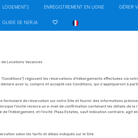
LOGEMENTS
ENREGISTREMENT EN LIGNE
GÉRER 
GUIDE DE NERJA
e de Locations Vacances
 "Conditions") régissent les réservations d'hébergements effectuées via notr
é déclare avoir lu, compris et accepté ces Conditions, qui s'appliqueront à parti
ir le formulaire de réservation sur notre Site et fournir des informations précis
rsque l'invité recevra un e-mail de confirmation contenant les détails de la r
re de l'hébergement, et l'invité. Plaza Estates, sauf indication contraire, agit 
ervation selon les tarifs et délais indiqués sur le Site.