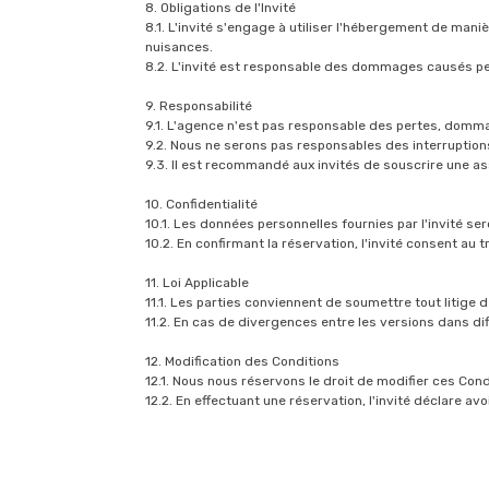
8. Obligations de l'Invité
8.1. L'invité s'engage à utiliser l'hébergement de ma
nuisances.
8.2. L'invité est responsable des dommages causés pe
9. Responsabilité
9.1. L'agence n'est pas responsable des pertes, domma
9.2. Nous ne serons pas responsables des interruptions
9.3. Il est recommandé aux invités de souscrire une 
10. Confidentialité
10.1. Les données personnelles fournies par l'invité s
10.2. En confirmant la réservation, l'invité consent au
11. Loi Applicable
11.1. Les parties conviennent de soumettre tout litige
11.2. En cas de divergences entre les versions dans di
12. Modification des Conditions
12.1. Nous nous réservons le droit de modifier ces Cond
12.2. En effectuant une réservation, l'invité déclare av