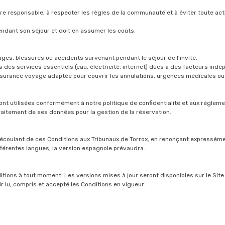
nière responsable, à respecter les règles de la communauté et à éviter toute 
ndant son séjour et doit en assumer les coûts.
ges, blessures ou accidents survenant pendant le séjour de l'invité.
 des services essentiels (eau, électricité, internet) dues à des facteurs indé
assurance voyage adaptée pour couvrir les annulations, urgences médicales ou
eront utilisées conformément à notre politique de confidentialité et aux réglem
 traitement de ses données pour la gestion de la réservation.
 découlant de ces Conditions aux Tribunaux de Torrox, en renonçant expressément
fférentes langues, la version espagnole prévaudra.
itions à tout moment. Les versions mises à jour seront disponibles sur le Site e
oir lu, compris et accepté les Conditions en vigueur.