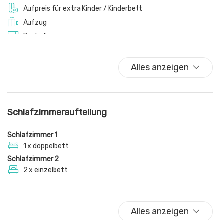
Aufpreis für extra Kinder / Kinderbett
Aufzug
Backofen
Badewanne
Badewanne
Alles anzeigen
Balkon
Balkon/Terrasse
Bettwäsche
Schlafzimmeraufteilung
Blick aufs Meer
Blick aufs Wasser
Schlafzimmer 1
Bügeleisen
1 x doppelbett
Schlafzimmer 2
Cliff
2 x einzelbett
Deckenventilator
Doppelbett
Dorf
Alles anzeigen
Dusche