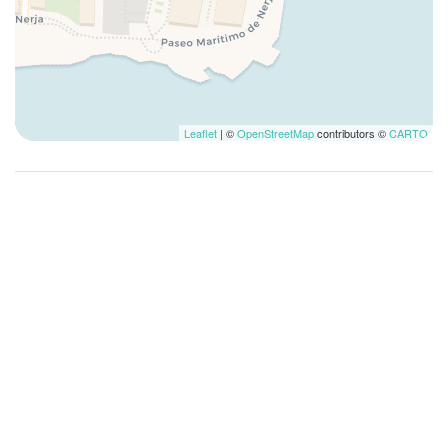
Heißes Wasser
Herde
Hochstuhl
Höhle
Internet wireless
Leaflet
| ©
OpenStreetMap
contributors ©
CARTO
Internet Zugang
Kaffee-/Teemaschine
Kirchen
Kleiderschrank
Klimatisierung
Kontaktloses Einchecken
Kostenpflichtige Parkplätze vor Ort
Küche
Küchenzubehör
Kühlschrank
Langfristige Aufenthalte erlaubt