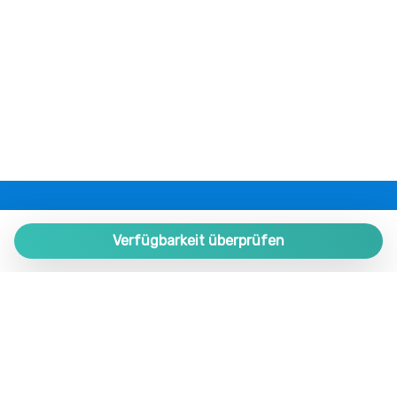
Lebensmittelgeschäft
Medizinische Dienste
Mikrowellenherd
Mittagessen nicht verfügbar
Münzwäscherei
Museen
Nichtraucher
Nicht zugänglich für Rollstühle
Phon
PLAZA ESTATES
Privates Badezimmer
Plaza de España 9, Portal 1, Local 2
Verfügbarkeit überprüfen
Reisebettchen
29780 Nerja. Málaga. SPAIN.
Restaurants
+34 952 524 191
Romantisch
Schränke im Zimmer
nerja@plazaestates.es
Schwimmbad
https://plazaestates.es
Sitzbereich