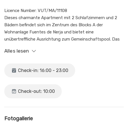
Licence Number: VUT/MA/11108
Dieses charmante Apartment mit 2 Schlafzimmern und 2
Bädern befindet sich im Zentrum des Blocks A der
Wohnanlage Fuentes de Nerja und bietet eine
unübertreffliche Ausrichtung zum Gemeinschaftspool. Das
Apartment ist perfekt für einen erholsamen Urlaub und
Alles lesen
bietet allen Komfort, den Sie für einen unvergesslichen
Aufenthalt benötigen. Das Hauptschlafzimmer verfügt über
ein bequemes Doppelbett, Einbauschränke und ein eigenes
Check-in: 16:00 - 23:00
Bad, während das zweite Schlafzimmer mit zwei
Einzelbetten und Einbauschränken ausgestattet ist. Die
Klimaanlage/Heizung verfügt über eine Zeitschaltuhr für bis
Check-out: 10:00
zu 2 Stunden, danach muss die Taste im Wohnzimmer
erneut gedrückt werden, um sie wieder einzuschalten,
wodurch zu jeder Jahreszeit ein angenehmes Raumklima
gewährleistet ist. Das Wohn-Esszimmer bietet ausreichend
Fotogallerie
Platz für 4 Personen und direkten Zugang zu einer Terrasse