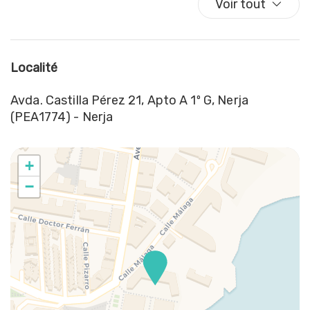
Voir tout
Chaises de salle à manger
Chauffage/climatiseur autonome
Cintres
Localité
Climatisation
Couverts/ustensiles
Avda. Castilla Pérez 21, Apto A 1º G, Nerja
Cuisine
(PEA1774) - Nerja
Cuisinière
Déjeuner non disponible
+
Dîner non disponible
Distributeur de billets
−
Douche
Eau chaude
Eglises
Enregistrement sans contact
Epicerie
Extincteur