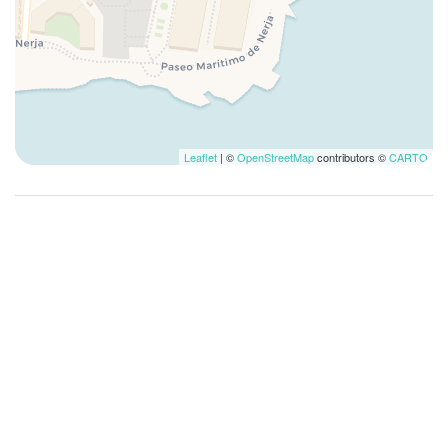
Famille
Fer à repasser
Four
Four à microondes
Frigo
Garde-manger
Leaflet
| ©
OpenStreetMap
contributors ©
CARTO
Grille-pain
Grotte
Internet sans fil
Lave-linge
Lave-linge/sèche-linge
Lavomatique
Linge de lit
Lit double
Lit pliable
Lit simple