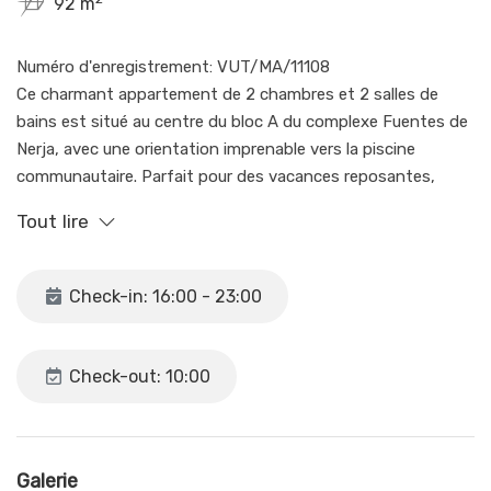
92 m
Numéro d'enregistrement: VUT/MA/11108
Ce charmant appartement de 2 chambres et 2 salles de
bains est situé au centre du bloc A du complexe Fuentes de
Nerja, avec une orientation imprenable vers la piscine
communautaire. Parfait pour des vacances reposantes,
l'appartement offre tout le confort dont vous avez besoin
Tout lire
pour passer un séjour inoubliable. La chambre principale
dispose d'un lit double confortable, d'armoires encastrées
et d'une salle de bains attenante, tandis que la deuxième
Check-in: 16:00 - 23:00
chambre dispose de deux lits simples et d'armoires
encastrées. Climatisation/chauffage avec minuterie jusqu'à 2
heures, après quoi il faut appuyer à nouveau sur le bouton du
Check-out: 10:00
salon pour le reconnecter, garantissant une atmosphère
agréable en toute saison. Le salon-salle à manger offre
suffisamment d'espace pour 4 personnes et un accès direct
à une terrasse avec vue sur la piscine, l'endroit idéal pour
Galerie