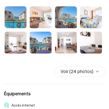
prendre un petit-déjeuner en plein air ou un verre l'après-
midi. L'appartement dispose d'une connexion Wi-Fi. La
cuisine est entièrement équipée avec tout le nécessaire.
Situé à seulement 5 minutes à pied du Balcón de Europa et à
quelques pas de la plage de Torrecilla, cet appartement est
idéal pour ceux qui souhaitent profiter de la vie animée de
Nerja sans avoir besoin d'une voiture. Tout ce dont vous
avez besoin est à portée de main pour des vacances
parfaites.
Important : en raison d’une récente panne, la piscine sera
fermée à partir du 5 mai pendant environ 10 jours, selon les
Voir (24 photos)
conditions météorologiques
Équipements
Accès internet