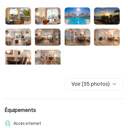
amis.
L’appartement est équipé de climatisation et chauffage
dans les deux chambres et le salon, de télévision avec
chaînes en anglais et d’une connexion Wi-Fi fibre illimitée. Le
salon-salle à manger peut accueillir confortablement quatre
personnes et s’ouvre sur une terrasse idéale pour profiter du
soleil de l’après-midi.
La cuisine est entièrement équipée, et l’accès à
l’appartement se fait facilement grâce à l’ascenseur.
Voir (35 photos)
Aucun besoin de louer une voiture, car tout est accessible à
pied. Le Balcón de Europa est à seulement 5 minutes à pied,
et la plage de Torrecilla se trouve littéralement à votre porte.
Équipements
Accès internet