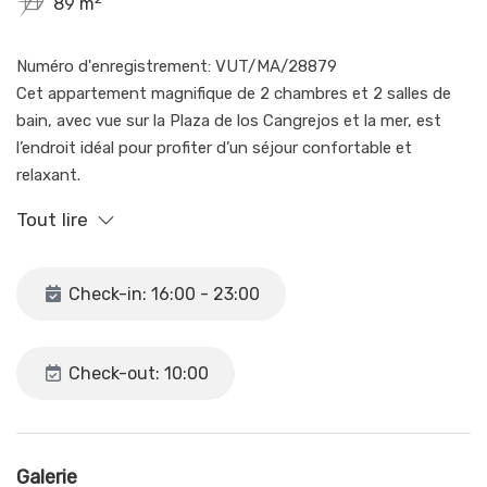
89 m
Numéro d'enregistrement: VUT/MA/28879
Cet appartement magnifique de 2 chambres et 2 salles de
bain, avec vue sur la Plaza de los Cangrejos et la mer, est
l’endroit idéal pour profiter d’un séjour confortable et
relaxant.
Important : en raison d’une récente panne, la piscine sera
Tout lire
fermée à partir du 5 mai pendant environ 10 jours, selon les
conditions météorologiques.
Depuis mars 2026, tous les lits de l’appartement sont
Check-in: 16:00 - 23:00
équipés de matelas neufs, garantissant un confort optimal
et des nuits réparatrices pour tous nos invités.
Check-out: 10:00
Situé au premier étage, l’appartement comprend une
chambre principale avec lit double, placards intégrés et salle
de bain privative. La deuxième chambre dispose de deux lits
simples et placards intégrés, parfaite pour les familles ou les
Galerie