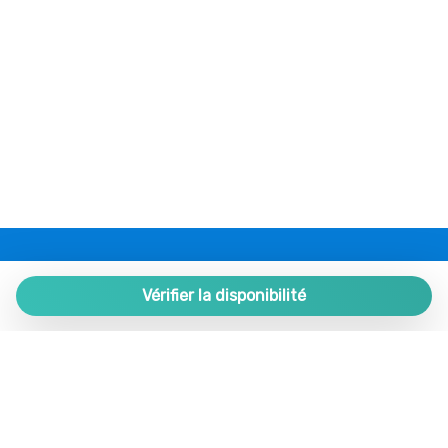
Piscine
Piscine partagée
Restaurants
Roches
Romantique
Salle de bain privée
Salon
Salon
Sèche-cheveux
Séjour
PLAZA ESTATES
Service médical
Plaza de España 9, Portal 1, Local 2
Vérifier la disponibilité
Serviettes de toilette
29780 Nerja. Málaga. SPAIN.
Supplément enfant extra/lit pliant
+34 952 524 191
Table et chaises
Trousse premiers secours
nerja@plazaestates.es
TV
https://plazaestates.es