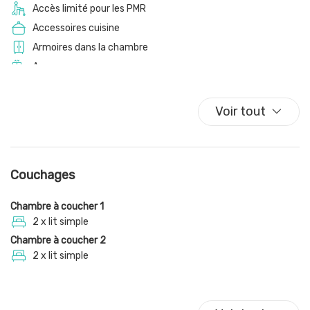
Accès limité pour les PMR
Accessoires cuisine
Armoires dans la chambre
Ascenseur
Assiettes
Assiettes et couverts
Voir tout
Assiettes et couverts
Balcon
Balcon/terrasse
Couchages
Cafetière/théière
Casseroles et poêles
Chambre à coucher 1
Centre
2 x lit simple
Chambre à coucher 2
Chaise-haute
2 x lit simple
Chaises de salle à manger
Chauffage/climatiseur autonome
Cintres