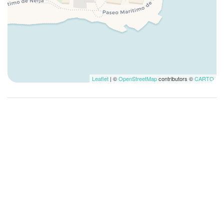
Frigo
Garde-manger
Grille-pain
Grotte
Lave-linge
Lave-vaisselle
Leaflet
| ©
OpenStreetMap
contributors ©
CARTO
Lavomatique
Linge de lit
Lit double
Lit pliable
Lit simple
Mini four
Musées
Non accessible aux fauteuils roulants
Non fumeur
Petit-déjeuner non fourni