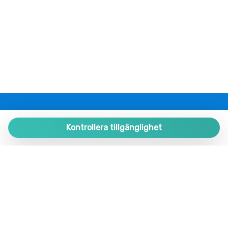
Romantisk
Sängkläder
Silverbestick
Simbassäng
Sittplatser
Spisar
Stolar till matsalen
Tallrikar och bestick
PLAZA ESTATES
Tallrikar och porslin
Plaza de España 9, Portal 1, Local 2
Kontrollera tillgänglighet
tillgång till internet
29780 Nerja. Málaga. SPAIN.
TV
+34 952 524 191
Tvättmaskin
Tvättomat
nerja@plazaestates.es
Ugn
https://plazaestates.es
Ugn
Utsikt över stranden