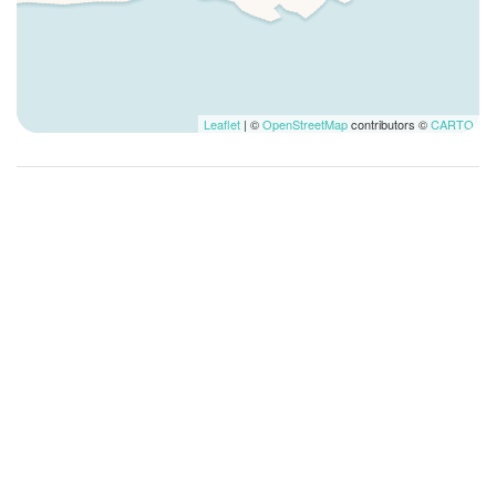
Kök
kökstillbehör
Kontaktlös incheckning
Kylskåp
Leaflet
| ©
OpenStreetMap
contributors ©
CARTO
Livsmedelsbutik
Lounge
Luftkonditionering
Lunch ej tillgänglig
Lyft
Medicinsk service
Middag ej tillgänglig
Mikrovågsugn
Museer
Oberoende uppvärmning/luftkonditionering
Resesäng
Restauranger