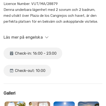
Licence Number: VUT/MA/28879
Denna underbara lägenhet med 2 sovrum och 2 badrum,
med utsikt över Plaza de los Cangrejos och havet, är den
perfekta platsen för en bekväm och avkopplande vistelse.
Sedan mars 2026 har alla sängar i lägenheten helt nya
Läs mer på engelska
madrasser, vilket ger extra komfort och en ännu mer
avslappnande sömn under din vistelse.
Check-in: 16:00 - 23:00
Lägenheten ligger på första våningen och har ett master-
sovrum med dubbelsäng, inbyggda garderober och eget
badrum. Det andra sovrummet har två enkelsängar och
Check-out: 10:00
inbyggda garderober, perfekt för familj eller vänner.
Lägenheten är utrustad med luftkonditionering och
uppvärmning i båda sovrummen och vardagsrummet,
Galleri
engelska TV-kanaler och obegränsad höghastighets fiber-
WiFi. Vardags- och matplatsen har plats för fyra personer