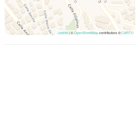
Koffie-/theezetapparaat
Niet-naleving van deze regels kan leiden tot annulering van
Kopjes/glaswerk
het verblijf en/of extra kosten.
Lamp
Lift
Leaflet
| ©
OpenStreetMap
contributors ©
CARTO
Linnengoed
Lunch niet beschikbaar
Magnetron
Marmeren badkamer
Musea
Ontbijt niet beschikbaar
Oven
Potten en pannen
Privé badkamer
Reisbedje
Rookmelders
Rookvrij