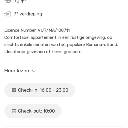
70 m
7° verdieping
Licence Number: VUT/MA/100711
Comfortabel appartement in een rustige omgeving, op
slechts enkele minuten van het populaire Burriana-strand.
Ideaal voor gezinnen of kleine groepen.
🏡 2 slaapkamers (1 tweepersoonsbed en 2
Meer lezen
eenpersoonsbedden), badkamer, woonkamer, volledig
uitgeruste keuken en balkon met uitzicht.
❄️ Airconditioning en WiFi inbegrepen.
Check-in: 16:00 - 23:00
🏊 Gemeenschappelijk seizoensgebonden zwembad (zomer).
🚗 Privé buitenparkeerplaats op het terrein (beperkte en niet
Check-out: 10:00
gegarandeerde plaatsen). Als er bij aankomst geen plaats
beschikbaar is, moet er in de omliggende straten worden