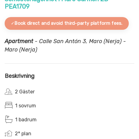
PEA1709
Book direct and avoid third-party platform fees.
Apartment
- Calle San Antón 3, Maro (Nerja) -
Maro (Nerja)
Beskrivning
2 Gäster
1 sovrum
1 badrum
2° plan