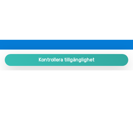
PLAZA ESTATES
Plaza de España 9, Portal 1, Local 2
Kontrollera tillgänglighet
29780 Nerja. Málaga. SPAIN.
+34 952 524 191
nerja@plazaestates.es
https://plazaestates.es
Hantera bokning
Villkor och anvisningar