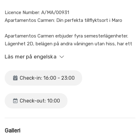
Licence Number: A/MA/00931
Apartamentos Carmen: Din perfekta tillflyktsort i Maro
Apartamentos Carmen erbjuder fyra semesterlägenheter.
Lägenhet 2D, belägen på andra våningen utan hiss, har ett
sovrum, ett badrum och ett öppet kök som är anslutet till
Läs mer på engelska
vardagsrummet. Den har gratis WiFi och luftkonditionering i
vardagsrummet, samt en terrass och en gemensam pool på
taket med utsikt över byn och havet.
Check-in: 16:00 - 23:00
Belägen i Maro, ett autentiskt, lugnt och pittoreskt område
där du kan njuta av solen, koppla av på stranden och
Check-out: 10:00
uppleva den lokala kulturen. Perfekt för en romantisk resa.
Endast 6 minuters bilresa från det kristallklara vattnet vid
Maro Beach, som ligger i naturreservatet vid Maros klippor
Galleri
och anses vara en av Spaniens bästa stränder. Perfekt för