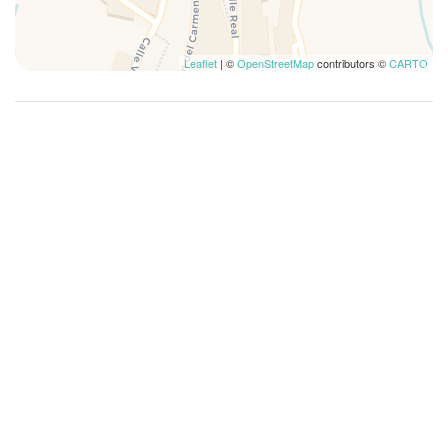
Trådlöst internet
TV
Leaflet
| ©
OpenStreetMap
contributors ©
CARTO
Två enkelsängar
Tvättmaskin
Utsikt över berg
Utsikt över stranden
Vandring
Varmvatten
Veranda utomhus