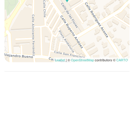
Uniquement douche
Vidéo sur demande
Vue montagne
Zone de relax avec chaises/canapé
Mountain View
Leaflet
| ©
OpenStreetMap
contributors ©
CARTO