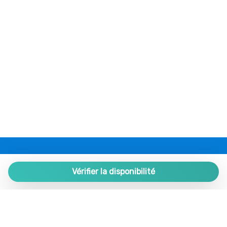
PLAZA ESTATES
Plaza de España 9, Portal 1, Local 2
Vérifier la disponibilité
29780 Nerja. Málaga. SPAIN.
+34 952 524 191