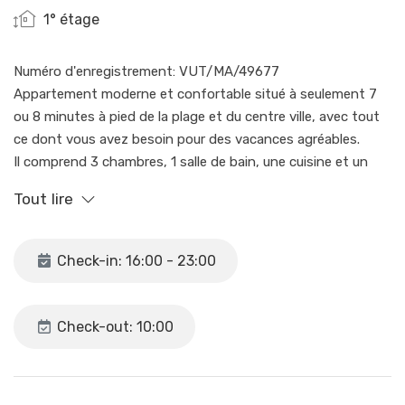
1° étage
Numéro d'enregistrement: VUT/MA/49677
Appartement moderne et confortable situé à seulement 7
ou 8 minutes à pied de la plage et du centre ville, avec tout
ce dont vous avez besoin pour des vacances agréables.
Il comprend 3 chambres, 1 salle de bain, une cuisine et un
salon avec accès à un petit balcon avec vue sur les
Tout lire
montagnes.
Il y a l'air conditionné chaud/froid, le wifi gratuit, ainsi que la
télévision avec Netflix, Amazon Prime et Disney pour rendre
Check-in: 16:00 - 23:00
votre séjour plus divertissant.
Idéal pour les familles ou les groupes d'amis.
Vous avez accès à l'ensemble de l'appartement, il n'y a
Check-out: 10:00
qu'une armoire fermée à clé pour un usage privé.
L'appartement est situé à un étage et demi sans ascenseur,
il n'est donc pas adapté aux personnes à mobilité réduite.