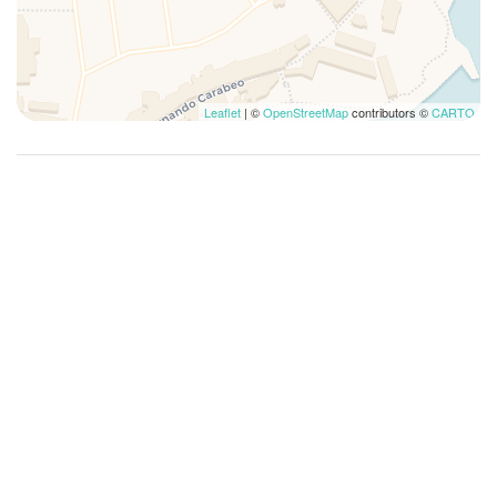
Verres
Village
WC
Leaflet
| ©
OpenStreetMap
contributors ©
CARTO