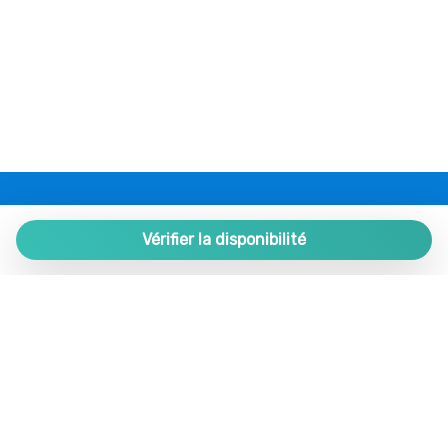
PLAZA ESTATES
Plaza de España 9, Portal 1, Local 2
Vérifier la disponibilité
29780 Nerja. Málaga. SPAIN.
+34 952 524 191
nerja@plazaestates.es
https://plazaestates.es
Gérer votre réservation