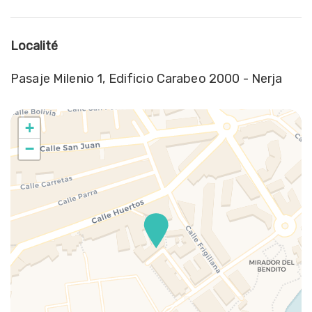
Grotte
Internet sans fil
Lave-linge
Localité
Linge de lit
Pasaje Milenio 1, Edificio Carabeo 2000 - Nerja
Lit double
Musées
Petit-déjeuner non fourni
+
Piscine
−
Piscine partagée
Restaurants
Roches
Salle à manger
Serviettes de toilette
Stationnement dans la rue
Table et chaises
Véranda en plein air