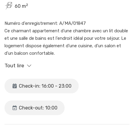
2
60 m
Numéro d'enregistrement: A/MA/01847
Ce charmant appartement d'une chambre avec un lit double
et une salle de bains est l'endroit idéal pour votre séjour. Le
logement dispose également d'une cuisine, d'un salon et
d'un balcon confortable.
Tout lire
Vous apprécierez la simplicité et le confort de ce bel espace,
situé à quelques minutes à pied du centre de Nerja et à
quelques pas des belles plages de Carabeillo. Vous
Check-in: 16:00 - 23:00
disposerez également d'un accès wifi gratuit, idéal pour
rester connecté pendant votre séjour. Et pour vous
rafraîchir pendant les chaudes journées d'été, vous
Check-out: 10:00
disposerez d'un balcon frais.
Sur le toit-terrasse de l'immeuble, vous trouverez une