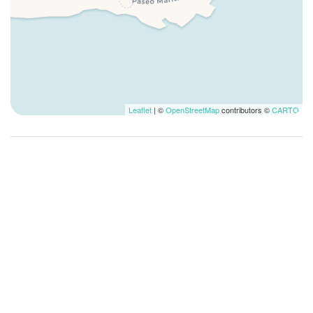
Frigo
Garde-manger
Grille-pain
Grotte
Lave-linge
Lavomatique
Leaflet
| ©
OpenStreetMap
contributors ©
CARTO
Linge de lit
Lit double
Lit pliable
Lit simple
Mini four
Musées
Non accessible aux fauteuils roulants
Non fumeur
Petit-déjeuner non fourni
Piscine