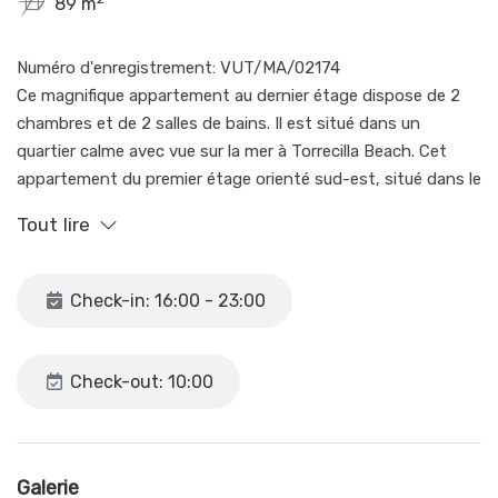
89 m
Numéro d'enregistrement: VUT/MA/02174
Ce magnifique appartement au dernier étage dispose de 2
chambres et de 2 salles de bains. Il est situé dans un
quartier calme avec vue sur la mer à Torrecilla Beach. Cet
appartement du premier étage orienté sud-est, situé dans le
complexe Fuentes de Nerja, reçoit la lumière du matin et
Tout lire
offre des vues sur les fontaines et la mer.
La chambre principale dispose d'un lit double, d'armoires
Check-in: 16:00 - 23:00
encastrées et d'un ventilateur de plafond, ainsi que d'une
salle de bains privative complète avec sèche-serviettes et
sèche-cheveux. La deuxième chambre dispose de deux lits
Check-out: 10:00
simples, d'armoires encastrées, d'un ventilateur au plafond,
d'un coffre-fort, d'un fer et d'une table à repasser. Une
deuxième salle de bains attenante est équipée d'une
douche, d'un lavabo et de toilettes, ainsi que d'un sèche-
Galerie