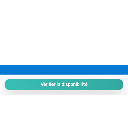
Piscine partagée
Restaurants
Romantique
Salon
Salon
Sèche-cheveux
Séjour
Service médical
Serviettes de toilette
Table et chaises
PLAZA ESTATES
Trousse premiers secours
Plaza de España 9, Portal 1, Local 2
Vérifier la disponibilité
TV couleur
29780 Nerja. Málaga. SPAIN.
Uniquement douche
+34 952 524 191
Ventilateur au plafond
Ventilateur au plafond
nerja@plazaestates.es
Verres
https://plazaestates.es