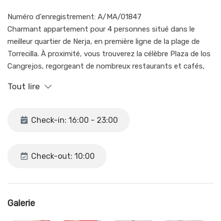
Numéro d'enregistrement: A/MA/01847
Charmant appartement pour 4 personnes situé dans le
meilleur quartier de Nerja, en première ligne de la plage de
Torrecilla. À proximité, vous trouverez la célèbre Plaza de los
Cangrejos, regorgeant de nombreux restaurants et cafés,
ainsi que le Balcón de Europa avec son église et son point
Tout lire
de vue spectaculaire sur la mer, à seulement environ 5
minutes à pied. Le logement dispose de 2 chambres,
chacune équipée de 2 lits simples, 1 salle de bains avec
Check-in: 16:00 - 23:00
douche, une cuisine, un salon et un balcon avec vue sur la
mer. Idéal pour profiter de vacances à la plage entre amis ou
en famille.
Check-out: 10:00
La piscine commune est ouverte pendant la saison, de
début juillet à mi-septembre. Il est important de noter qu'à
partir de novembre 2022, la mairie de Nerja a initié des
Galerie
travaux de réparation sur la plage de Torrecilla, juste en face