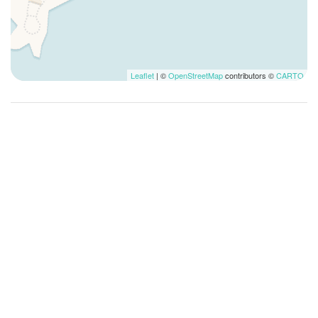
Lave-linge
Lave-vaisselle
Lavomatique
Linge de lit
Leaflet
| ©
OpenStreetMap
contributors ©
CARTO
Lit pliable
Lit simple
Maison à un étage
Mini four
Musées
Non accessible aux fauteuils roulants
Non fumeur
Parking payant
Petit-déjeuner non fourni
Piscine
Piscine partagée
Plage