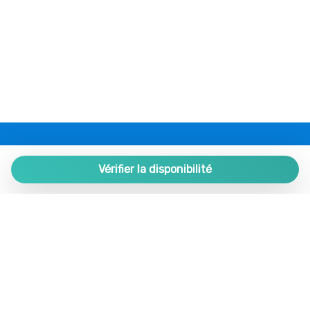
Restaurants
Roches
Romantique
Salon
Salon
Sèche-cheveux
Séjour
Service médical
PLAZA ESTATES
Serviettes de toilette
Plaza de España 9, Portal 1, Local 2
Vérifier la disponibilité
Supplément enfant extra/lit pliant
29780 Nerja. Málaga. SPAIN.
Table et chaises
+34 952 524 191
Trousse premiers secours
TV
nerja@plazaestates.es
TV couleur
https://plazaestates.es
Verres
Village
Gérer votre réservation