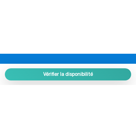
PLAZA ESTATES
Plaza de España 9, Portal 1, Local 2
Vérifier la disponibilité
29780 Nerja. Málaga. SPAIN.
+34 952 524 191
nerja@plazaestates.es
https://plazaestates.es
Gérer votre réservation