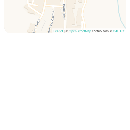
Salon
Serviettes de toilette
Stationnement dans la rue
Table et chaises
Leaflet
| ©
OpenStreetMap
contributors ©
CARTO
TV
TV 32" HD
Uniquement douche
Véranda en plein air
Village
Vue montagne
Vue sur la plage