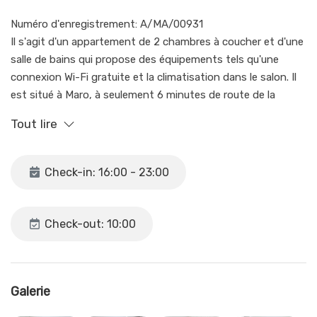
Numéro d'enregistrement: A/MA/00931
Il s'agit d'un appartement de 2 chambres à coucher et d'une
salle de bains qui propose des équipements tels qu'une
connexion Wi-Fi gratuite et la climatisation dans le salon. Il
est situé à Maro, à seulement 6 minutes de route de la
magnifique plage de Maro, située dans le cadre naturel des
Tout lire
falaises de Maro et considérée comme l'une des meilleures
plages d'Espagne. C'est l'endroit idéal pour pratiquer des
activités telles que la plongée avec masque et tuba, la
Check-in: 16:00 - 23:00
plongée sous-marine ou l'exploration des falaises de Maro
en kayak.
Check-out: 10:00
L'appartement se trouve au premier étage, sans ascenseur,
et a été récemment rénové. Il comprend 2 chambres, 1 salle
de bains et une cuisine ouverte sur le salon. Il dispose
également d'une terrasse et d'une piscine commune sur le
Galerie
toit-terrasse avec vue sur le village et la mer.