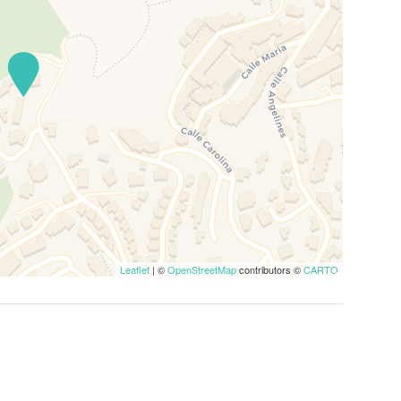
Leaflet
| ©
OpenStreetMap
contributors ©
CARTO