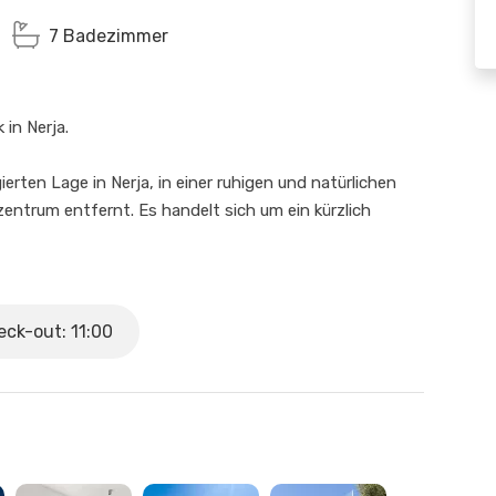
7 Badezimmer
 in Nerja.
egierten Lage in Nerja, in einer ruhigen und natürlichen
trum entfernt. Es handelt sich um ein kürzlich
end des gesamten Aufenthalts Komfort, Privatsphäre
und verfügt über 4 geräumige und helle
ck-out: 11:00
ne eigene Terrasse und ein eigenes Badezimmer,
it geboten wird. Die Aufteilung umfasst 2
 mit jeweils 2 Einzelbetten.
 und Essbereich mit großen Glasfronten, von dem aus
 vom Inneren des Hauses genießen kann. Im oberen