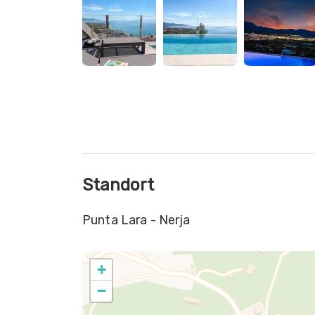
Bereich befindet sich eine große, vollständig au
Pool, ideal zum Entspannen und Genießen der
Im unteren Bereich der Immobilie gibt es einen 
Billardtisch, perfekt für Familien oder Gruppen
Zu den Ausstattungsmerkmalen gehören eine au
dem Grundstück, Pool, gemeinsamer Zugang zum
Grillbereich.
Standort
Punta Lara - Nerja
+
−