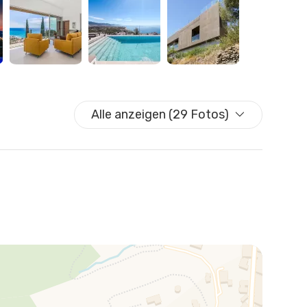
sgestattete Terrasse sowie ein spektakulärer Infinity-
 Umgebung.
überdachten Freizeitbereich mit Tischtennisplatte und
, die Erholung und Unterhaltung kombinieren möchten.
Alle anzeigen (29 Fotos)
sgestattete Küche, WLAN, kostenloser Parkplatz auf
 Strand, Sonnenliegen, Essbereich im Freien und