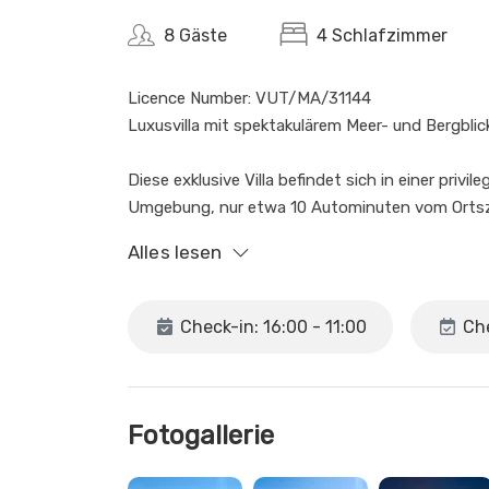
8 Gäste
4 Schlafzimmer
Licence Number: VUT/MA/31144
Luxusvilla mit spektakulärem Meer- und Bergblick
Diese exklusive Villa befindet sich in einer privil
Umgebung, nur etwa 10 Autominuten vom Ortszen
erbautes Haus, das darauf ausgelegt ist, währ
Alles lesen
und beeindruckende Ausblicke zu bieten.
Die Unterkunft bietet Platz für bis zu 8 Gäste 
Check-in: 16:00 - 11:00
Che
Doppelschlafzimmer. Jedes Schlafzimmer hat ei
wodurch allen Gästen Komfort und Unabhängigke
Schlafzimmer mit Doppelbett und 2 Schlafzimmer
Fotogallerie
Die Villa verfügt über einen großzügigen Wohn-
man den Blick auf das Meer und die Berge auch