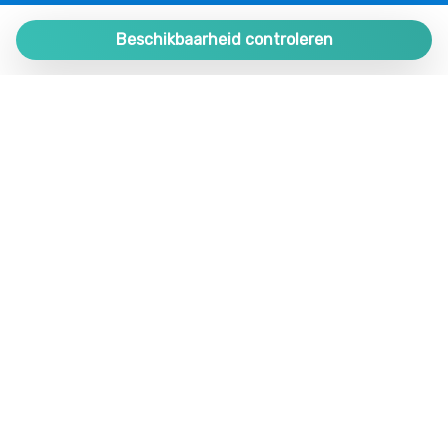
PLAZA ESTATES
Plaza de España 9, Portal 1, Local 2
Beschikbaarheid controleren
29780 Nerja. Málaga. SPAIN.
+34 952 524 191
nerja@plazaestates.es
https://plazaestates.es
Beheer uw Reservering
Algemene voorwaarden
Privacybeleid
Volg ons op social media