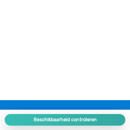
Rolstoel ontoegankelijk
Bedankt dat u zorg draagt voor de woning. 🏡
Servies en bestek
Shampoo
Stoel bij bureau
Strijkijzer
Tafels en stoelen
Toegang tot internet
Tuin
TV
Tweepersoonsbed
Warm water
Wasmachine
Wasmachine/droger
Zitruimte
PLAZA ESTATES
Zwembad
Plaza de España 9, Portal 1, Local 2
Beschikbaarheid controleren