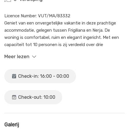
Licence Number: VUT/MA/83332
Geniet van een onvergetelijke vakantie in deze prachtige
accommodatie, gelegen tussen Frigiliana en Nerja. De
woning is comfortabel, ruim en elegant ingericht. Met een
capaciteit tot 10 personen is zij verdeeld over drie
verdiepingen.
Meer lezen
Maak optimaal gebruik van het charmante terras met
barbecue, de tuin en het ruime privézwembad, perfect voor
Check-in: 16:00 - 00:00
families of groepen vrienden.
Deze ruime woning is verdeeld over drie verdiepingen.
Check-out: 10:00
Op de begane grond vindt u twee slaapkamers, elk met een
eigen en-suite badkamer, evenals een woonkamer en een
kleine keuken met basisvoorzieningen, ideaal om koffie te
Galerij