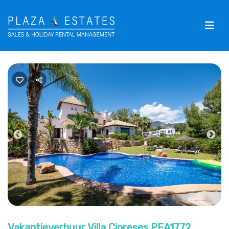
Previous
Nex
Vakantieverhuur Villa Cipreses PEA1772