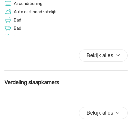
Airconditioning
te genieten!
Auto niet noodzakelijk
Bad
Bad
Bad
Balkon/Terras
Beperkte toegankelijkheid
Bekijk alles
Bestek/materiaal
Borden en kommen
Borden/glaswerk
Verdeling slaapkamers
Brandblusser
Broodrooster
Buitenshuis ruimte
Contactloos inchecken
Bekijk alles
Diner niet beschikbaar
Donsdeken