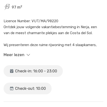
2
97 m
Licence Number: VUT/MA/98220
Ontdek jouw volgende vakantiebestemming in Nerja, een
van de meest charmante plekjes aan de Costa del Sol.
Wij presenteren deze ruime rijwoning met 4 slaapkamers,
ideaal voor families of groepen die comfort, rust en een
Meer lezen
bevoorrechte locatie zoeken. Gelegen op slechts enkele
minuten lopen van het strand en op korte afstand van het
centrum van Nerja, kun je genieten van alle voorzieningen,
Check-in: 16:00 - 23:00
restaurants en winkels zonder een auto nodig te hebben.
De woning valt op door haar ruime en comfortabele
Check-out: 10:00
leefruimtes, perfect om te ontspannen na een dag zon en
zee.