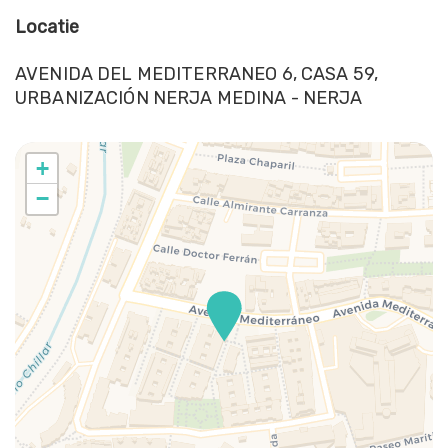
Dorp
Locatie
Douche
Draadloze internetverbinding
AVENIDA DEL MEDITERRANEO 6, CASA 59,
URBANIZACIÓN NERJA MEDINA - NERJA
Eetkamerstoelen
EHBO-kit
Fornuis
+
Garage
−
Gratis parkeren
Grot
Haardroger
Handdoeken
Hangers
Kasten in kamer
Kerken
Keuken
Kinderstoel