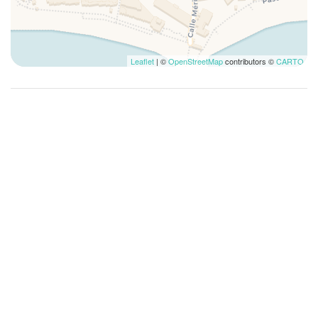
Kinderstoel voor eten
Kingsize bed
Koelkast
Leaflet
| ©
OpenStreetMap
contributors ©
CARTO
Koffie-/theezetapparaat
Kopjes/glaswerk
Lamp
Linnengoed
Lunch niet beschikbaar
Magnetron
Musea
Ontbijt niet beschikbaar
Oven
Potten en pannen
Privé badkamer
Privé-ingang
Reisbedje