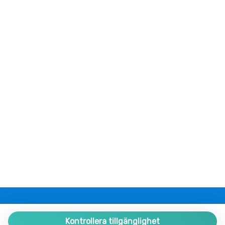
Varmvatten
Vattenutsikt
Veranda utomhus
Viktig utrustning
Walk-in-garderob
Mountain View
PLAZA ESTATES
Plaza de España 9, Portal 1, Local 2
Kontrollera tillgänglighet