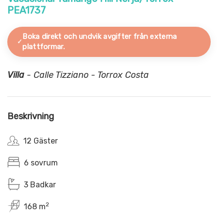
PEA1737
Boka direkt och undvik avgifter från externa
plattformar.
Villa
- Calle Tizziano - Torrox Costa
Beskrivning
12 Gäster
6 sovrum
3 Badkar
2
168 m