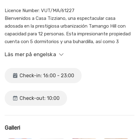
Licence Number: VUT/MA/61227
Bienvenidos a Casa Tizziano, una espectacular casa
adosada en la prestigiosa urbanización Tamango Hill con
capacidad para 12 personas. Esta impresionante propiedad
cuenta con 5 dormitorios y una buhardilla, así como 3
baños, uno de ellos con baño turco, y un aseo. Además,
Läs mer på engelska
disfrutarás de una pequeña piscina privada, wifi gratuito y
unas vistas panorámicas al mar que te dejarán sin aliento.
Check-in: 16:00 - 23:00
La distribución de la casa se organiza en tres plantas. Al
acceder a la propiedad por la terraza delantera, encontrarás
la planta principal con un dormitorio que incluye un baño en
Check-out: 10:00
suite, un aseo, una cocina completamente equipada y una
sala de estar que da acceso a la terraza de la piscina con
vistas al mar. En la planta inferior, encontrarás cuatro
dormitorios adicionales y los baños restantes, incluyendo
Galleri
uno con baño turco que se encuentra dentro de uno de los