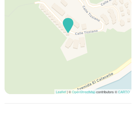
Sängkläder
Silverbestick
Simbassäng
Sittgrupp med soffa/stolar
Sittplatser
Soffa
Tallrikar och bestick
Tallrikar och porslin
Torktumlare
Två enkelsängar
Tvättmaskin
Leaflet
| ©
OpenStreetMap
contributors ©
CARTO
Ugn
Utrymme utomhus
Utsikt över berg
Utsikt över stranden
Våningssäng