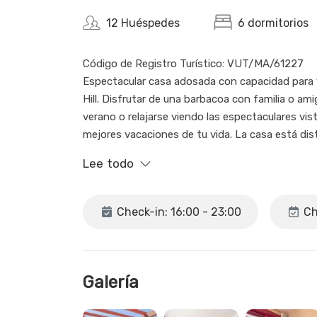
12 Huéspedes
6 dormitorios
Código de Registro Turístico: VUT/MA/61227
Espectacular casa adosada con capacidad para 
Hill. Disfrutar de una barbacoa con familia o ami
verano o relajarse viendo las espectaculares vis
mejores vacaciones de tu vida. La casa está dist
delantera, que nos lleva a la planta principal y 
Lee todo
cocina y salón que dan paso a la terraza de la pis
encuentran 4 dormitorios más y el resto de los
los dormitorios que cuenta con vestidor. En la
Check-in: 16:00 - 23:00
Ch
personas. En la última planta está la buhardill
terraza. Debido al problema de sequía en la zona
suministro de agua desde las 22:30h hasta las 7
Galería
Aspectos a tener en cuenta: