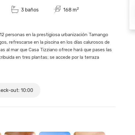
2
3 baños
168 m
12 personas en la prestigiosa urbanización Tamango
gos, refrescarse en la piscina en los días calurosos de
tas al mar que Casa Tizziano ofrece hará que pases las
ribuida en tres plantas; se accede por la terraza
central, donde hay un dormitorio con baño, un aseo,
cina con vistas al mar. En la planta inferior se
 baños, uno de ellos con baño turco dentro de uno de
 zona común de esta planta hay un sofá cama para 2
eck-out: 10:00
a habilitada con una cama de matrimonio y acceso a una
, el ayuntamiento ha decidido realizar cortes en el
h.