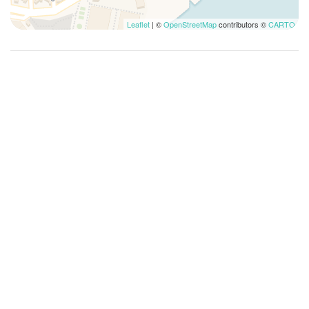
Koffie-/theezetapparaat
Leaflet
| ©
OpenStreetMap
contributors ©
CARTO
Kookbenodigdheden
Kopjes/glaswerk
Lift
Linnengoed
Lunch niet beschikbaar
Magnetron
Musea
Ontbijt niet beschikbaar
Parkeergelegenheid
Potten en pannen
Privé badkamer
Reisbedje
Restaurants
Rif
Rolstoel ontoegankelijk