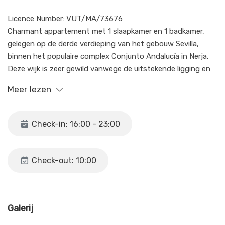
Licence Number: VUT/MA/73676
Charmant appartement met 1 slaapkamer en 1 badkamer,
gelegen op de derde verdieping van het gebouw Sevilla,
binnen het populaire complex Conjunto Andalucía in Nerja.
Deze wijk is zeer gewild vanwege de uitstekende ligging en
de voorzieningen, wat het een ideale plek maakt voor een
Meer lezen
comfortabele en aangename vakantie.
Het appartement heeft een westelijke oriëntatie, waardoor
Check-in: 16:00 - 23:00
u kunt genieten van uitzicht op het prachtige
gemeenschappelijke zwembad, dat geopend is tijdens de
zomermaanden. De slaapkamer is uitgerust met een
Check-out: 10:00
comfortabel tweepersoonsbed en heeft een en-suite
badkamer, evenals directe toegang tot een charmant balkon
met uitzicht op het zwembad. De woonkamer beschikt over
een slaapbank, perfect voor kinderen, en een kleine
Galerij
geïntegreerde keuken, ideaal om uw maaltijden te bereiden.