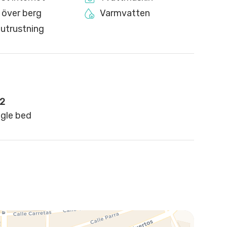
 över berg
Varmvatten
 utrustning
2
ngle bed