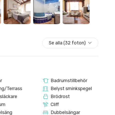
ckelbox nära lägenheten. Information skickas dagen före
n före ankomst är obligatoriskt.
Se alla (32 foton)
en elförbrukningen.
tra kostnad.
r
Badrumstillbehör
 området finns restauranger, kaféer, butiker och typiska
ng/Terrass
Belyst sminkspegel
n de Europa ligger bara några minuters promenad bort.
släckare
Brödrost
av din semester. Bil behövs inte, men om du kommer med
rum
Cliff
inuter bort till fots.
lsäng
Dubbelsängar