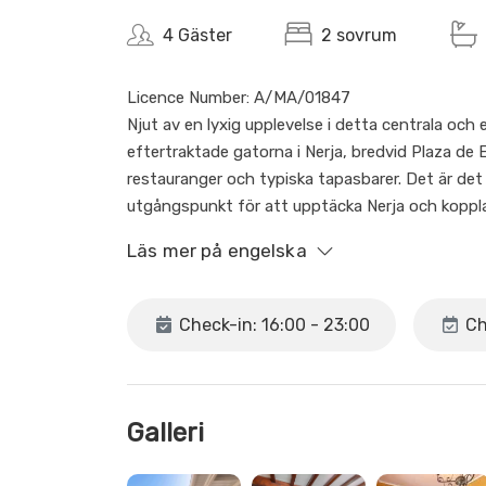
4 Gäster
2 sovrum
Licence Number: A/MA/01847
Njut av en lyxig upplevelse i detta centrala oc
eftertraktade gatorna i Nerja, bredvid Plaza de
restauranger och typiska tapasbarer. Det är det
utgångspunkt för att upptäcka Nerja och kopp
pittoreska gatorna och njuter av några av Spani
Läs mer på engelska
Du har tillgång till hela lägenheten. Endast ett r
bostadshus där endast de gemensamma entréu
Check-in: 16:00 - 23:00
Ch
Lägenheten ligger på andra våningen utan hiss 
rörlighet. Det finns endast två solstolar på terr
Galleri
Minderåriga måste alltid stå under tillsyn av en