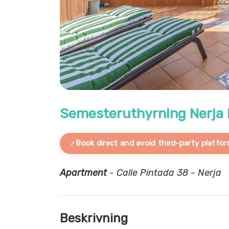
Semesteruthyrning Nerja
Book direct and avoid third-party platfor
Apartment
- Calle Pintada 38 - Nerja
Beskrivning