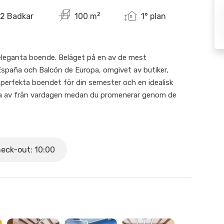
2
2 Badkar
100 m
1° plan
h eleganta boende. Beläget på en av de mest
 España och Balcón de Europa, omgivet av butiker,
 perfekta boendet för din semester och en idealisk
la av från vardagen medan du promenerar genom de
ens vackraste stränder.
um är låst för privat bruk. Det är en privat lägenhet i ett
trymmena delas.
eck-out: 10:00
och är därför inte lämplig för personer med nedsatt
assen.
 ansvarig vuxen med hänsyn till fönster, balkong etc.