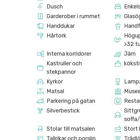
Dusch
Enkel
Garderober i rummet
Glasö
Handdukar
Handf
Hårtork
Högup
>32 t
Interna korridorer
Järn
Kastruller och
köksti
stekpannor
Kyrkor
Lamp
Matsal
Musee
Parkering på gatan
Resta
Silverbestick
Sittg
soffa/
Stolar till matsalen
Stort
Tallrikar och porslin
Trådlö