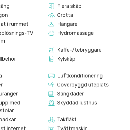
säng
Flera skåp
gon
Grotta
at i rummet
Hängare
plösnings-TV
Hydromassage
um
Kaffe-/tebryggare
llbehör
Kylskåp
a
Luftkonditionering
r
Oöverbyggd uteplats
uranger
Sängkläder
rupp med
Skyddad lusthus
stolar
 badkar
Takfläkt
st internet
Tvättmaskin