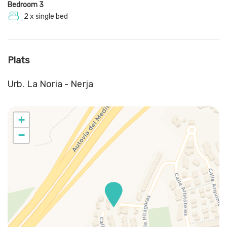
Bedroom 3
2 x single bed
Vid vistelser med fler än 6 personer har du tillgång till hela
huset. Vid vistelser med 6 personer eller färre har du inte
tillgång till källaren.
Plats
Urb. La Noria - Nerja
+
−