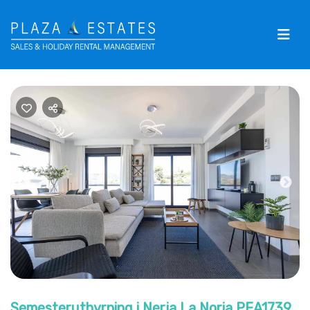
Previous
Nex
Semesteruthyrning i Nerja La Noria PEA1739