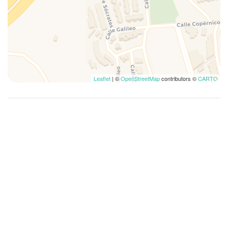
Leaflet
| ©
OpenStreetMap
contributors ©
CARTO