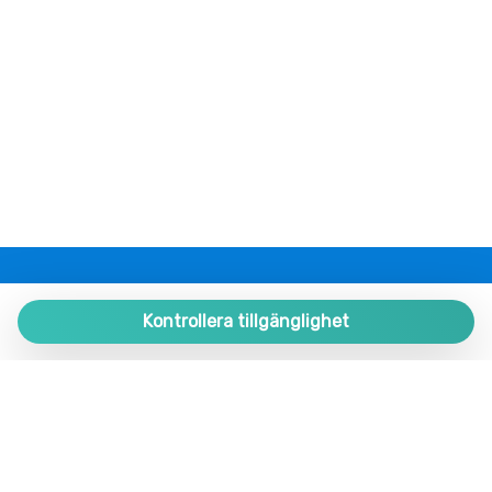
PLAZA ESTATES
Plaza de España 9, Portal 1, Local 2
Kontrollera tillgänglighet
29780 Nerja. Málaga. SPAIN.
+34 952 524 191
nerja@plazaestates.es
https://plazaestates.es