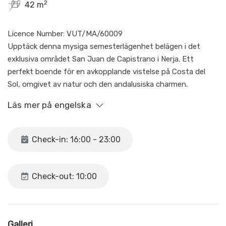
2
42 m
Licence Number: VUT/MA/60009
Upptäck denna mysiga semesterlägenhet belägen i det
exklusiva området San Juan de Capistrano i Nerja. Ett
perfekt boende för en avkopplande vistelse på Costa del
Sol, omgivet av natur och den andalusiska charmen.
Läs mer på engelska
Lägenheten har ett bekvämt sovrum med dubbelsäng och
ett vardagsrum med bäddsoffa, vilket gör den perfekt för
både par och små familjer. Den är utrustad med
Check-in: 16:00 - 23:00
luftkonditionering och wifi för komfort året runt.
Läget nära bergen och i ett lugnt område ger en fridfull
Check-out: 10:00
atmosfär för att koppla av från vardagen.
Du kan njuta av en trevlig privat terrass, perfekt för frukost
utomhus eller avkoppling på kvällen, samt en gemensam
Galleri