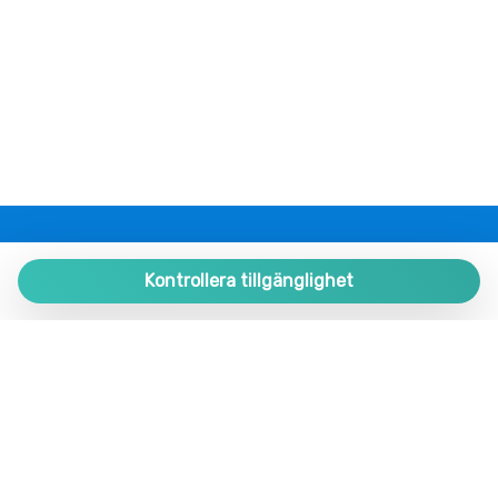
Takfläkt
Tallrikar och bestick
Tallrikar och porslin
tillgång till internet
Trådlöst internet
TV
Tvättmaskin
Tvättmaskin/torktumlare
PLAZA ESTATES
TV med fjärrkontroll
Plaza de España 9, Portal 1, Local 2
Kontrollera tillgänglighet
Ugn
29780 Nerja. Málaga. SPAIN.
Varmvatten
+34 952 524 191
nerja@plazaestates.es
https://plazaestates.es