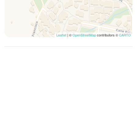
Kontaktlös incheckning
Kylskåp
Kyrkor
Luftkonditionering
Leaflet
| ©
OpenStreetMap
contributors ©
CARTO
Lunch ej tillgänglig
Middag ej tillgänglig
Mikrovågsugn
Museer
Oberoende uppvärmning/luftkonditionering
pentry
Resesäng
Sängkläder
Silverbestick
Simbassäng
Spisar
Takfläkt