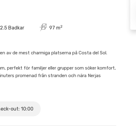
2
2.5 Badkar
97 m
 en av de mest charmiga platserna på Costa del Sol.
m, perfekt för familjer eller grupper som söker komfort,
minuters promenad från stranden och nära Nerjas
ger och butiker utan att behöva använda bil.
äma utrymmen, perfekta för att koppla av efter en dag
eck-out: 10:00
 det ena finns en klädhängare och i det andra en byrå