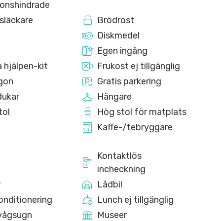
ionshindrade
släckare
Brödrost
Diskmedel
h
Egen ingång
 hjälpen-kit
Frukost ej tillgänglig
gon
Gratis parkering
ukar
Hängare
tol
Hög stol för matplats
Kaffe-/tebryggare
Kontaktlös
incheckning
r
Lådbil
onditionering
Lunch ej tillgänglig
vågsugn
Museer