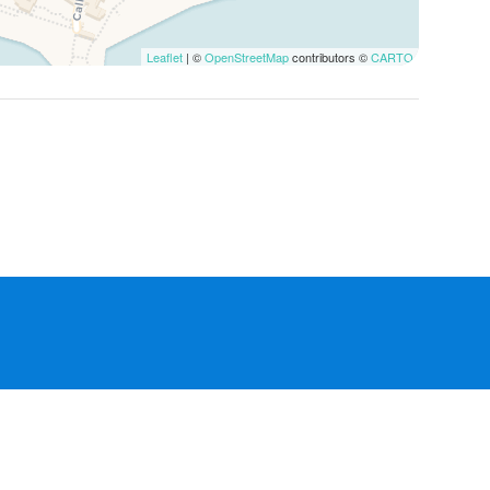
Leaflet
| ©
OpenStreetMap
contributors ©
CARTO
Hantera bokning
Villkor och anvisningar
Integritetspolicy