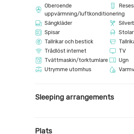
Oberoende
Reses
uppvärmning/luftkonditionering
Sängkläder
Silver
Spisar
Stolar
Tallrikar och bestick
Tallri
Trådlöst internet
TV
Tvättmaskin/torktumlare
Ugn
Utrymme utomhus
Varmv
Sleeping arrangements
Plats