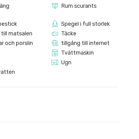
äng
Rum scurants
bestick
Spegel i full storlek
 till matsalen
Täcke
kar och porslin
tillgång till internet
Tvättmaskin
Ugn
atten