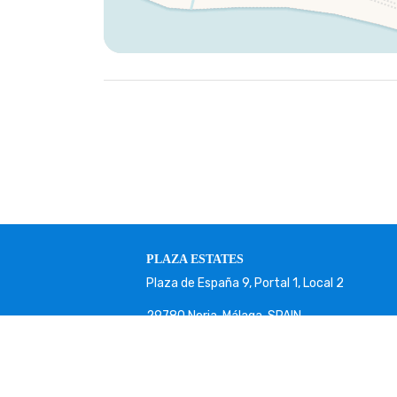
PLAZA ESTATES
Plaza de España 9, Portal 1, Local 2
29780 Nerja. Málaga. SPAIN.
+34 952 524 191
nerja@plazaestates.es