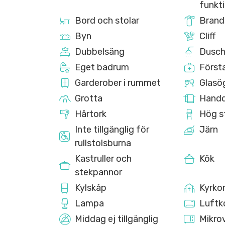
funkt
Bord och stolar
Brand
Byn
Cliff
Dubbelsäng
Dusc
Eget badrum
Första
Garderober i rummet
Glasö
Grotta
Handd
Hårtork
Hög s
Inte tillgänglig för
Järn
rullstolsburna
Kastruller och
Kök
stekpannor
Kylskåp
Kyrko
Lampa
Luftk
Middag ej tillgänglig
Mikro