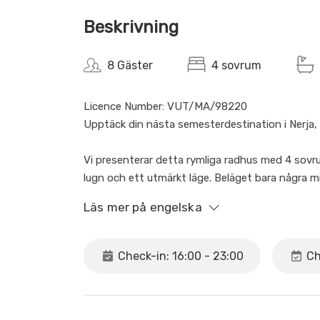
Beskrivning
8 Gäster
4 sovrum
Licence Number: VUT/MA/98220
Upptäck din nästa semesterdestination i Nerja,
Vi presenterar detta rymliga radhus med 4 sovru
lugn och ett utmärkt läge. Beläget bara några 
centrum kan du njuta av alla tjänster, restauran
Läs mer på engelska
Bostaden utmärker sig med sina stora och bekv
med sol och hav.
Check-in: 16:00 - 23:00
Ch
I två av sovrummen finns det inga garderober; i
Och ett av badrummen i det stora sovrummet