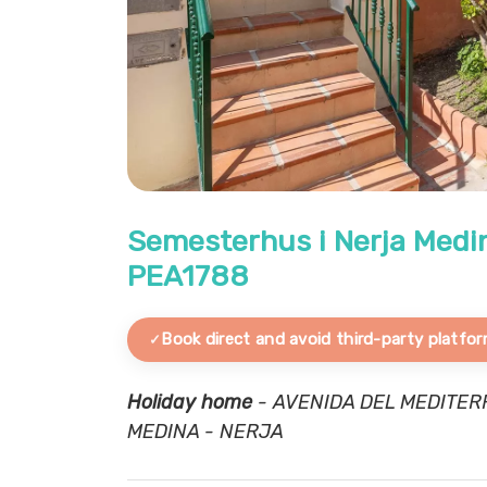
Semesterhus i Nerja Medin
PEA1788
Book direct and avoid third-party platfor
Holiday home
- AVENIDA DEL MEDITER
MEDINA - NERJA