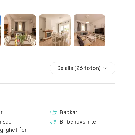
 än för vuxna
och det är ofta svårt att hitta plats på gatan, särskilt
mfort, trygghet och sparar tid under hela vistelsen.
ter på Costa del Sol, som kombinerar läge, rymlighet
Se alla (26 foton)
rkering. Boka nu och börja njuta!
r
Badkar
nsad
Bil behövs inte
nglighet för