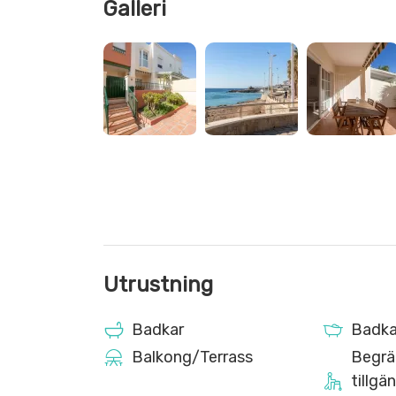
Galleri
utdragbara sängar rekommenderas mer för barn
Privat parkeringsplats
🚗 En stor fördel i Nerja: parkering är begränsad 
under högsäsong. En egen parkeringsplats ger ko
Ett perfekt alternativ för en oförglömlig semes
och bekvämligheten av att slippa oroa sig för pa
Utrustning
Badkar
Badka
Balkong/Terrass
Begrä
tillgä