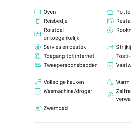
Oven
Potte
Reisbedje
Resta
Rolstoel
Rookm
ontoegankelijk
Servies en bestek
Strijki
Toegang tot internet
Tosti
Tweepersoonsbedden
Vaatw
Volledige keuken
Warm 
Wasmachine/droger
Zelfr
verwa
Zwembad