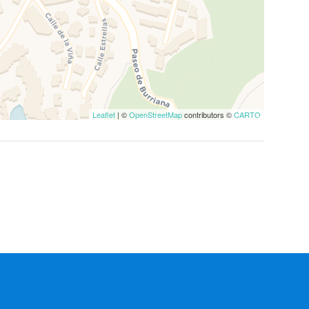
Leaflet
| ©
OpenStreetMap
contributors ©
CARTO