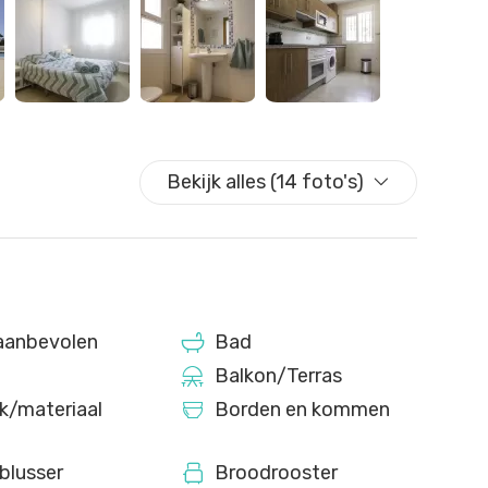
 en op zaterdag van 10:00 tot 14:00 uur. Op zon- en
nuten lopen van het centrum bevindt, raden wij het
s echter een lokale bushalte in de buurt die
t is verplicht om de online check-in vóór aankomst te
Bekijk alles (14 foto's)
gang tot de accommodatie. Aankomsten zijn zelfstandig.
erstoel aanbieden tegen een extra kost.
 in de buurt plaatsvinden die overdag geluidsoverlast
aanbevolen
Bad
Balkon/Terras
k/materiaal
Borden en kommen
blusser
Broodrooster