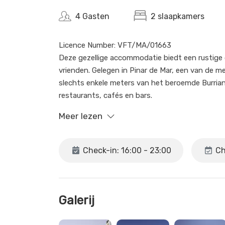
4 Gasten
2 slaapkamers
Licence Number: VFT/MA/01663
Deze gezellige accommodatie biedt een rustige
vrienden. Gelegen in Pinar de Mar, een van de m
slechts enkele meters van het beroemde Burria
restaurants, cafés en bars.
Meer lezen
Het appartement, gelegen op de begane grond (m
badkamer, WiFi, airconditioning en een volledig 
toegang tot het seizoensgebonden gemeenscha
Check-in: 16:00 - 23:00
Ch
ontspanning en zon.
U heeft toegang tot het volledige appartemen
zodat uw verblijf comfortabel en ontspannen ve
Galerij
Wij zijn een makelaarskantoor in Nerja en hoewel 