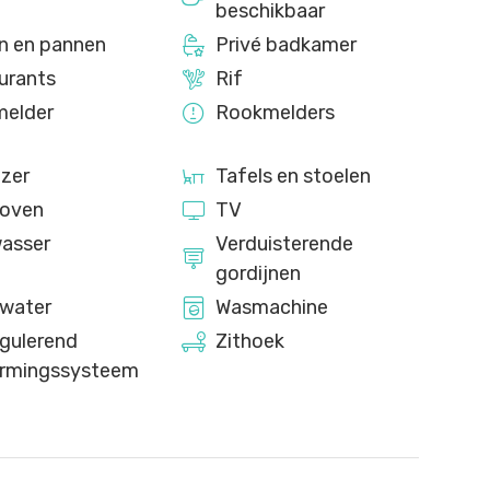
beschikbaar
n en pannen
Privé badkamer
urants
Rif
elder
Rookmelders
jzer
Tafels en stoelen
-oven
TV
asser
Verduisterende
gordijnen
water
Wasmachine
egulerend
Zithoek
rmingssysteem