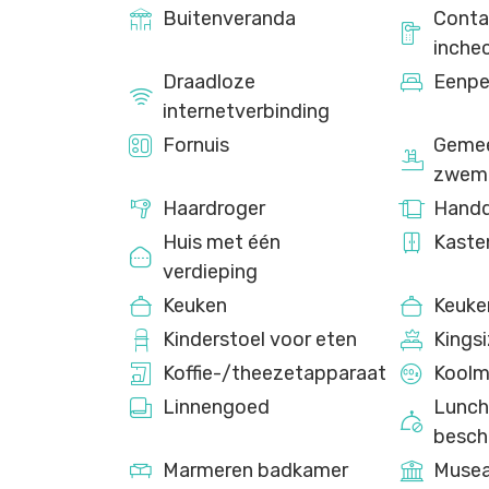
Buitenveranda
Conta
inche
Draadloze
Eenpe
internetverbinding
Fornuis
Gemee
zwem
Haardroger
Hand
Huis met één
Kaste
verdieping
Keuken
Keuke
Kinderstoel voor eten
Kings
Koffie-/theezetapparaat
Koolm
Linnengoed
Lunch
besch
Marmeren badkamer
Muse