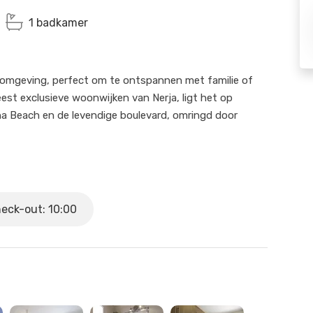
1 badkamer
 omgeving, perfect om te ontspannen met familie of
eest exclusieve woonwijken van Nerja, ligt het op
na Beach en de levendige boulevard, omringd door
et slechts 4 treden), beschikt over 2 slaapkamers, 1
uitgeruste keuken. Het heeft een privéterras met directe
ppelijke zwembad, ideaal om te genieten van
eck-out: 10:00
t, het zwembad en de gemeenschappelijke ruimtes,
rloopt.
wij niet fysiek aanwezig zullen zijn, zijn wij beschikbaar