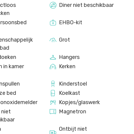
ctloos
Diner niet beschikbaar
cken
rsoonsbed
EHBO-kit
nschappelijk
Grot
bad
doeken
Hangers
n in kamer
Kerken
nspullen
Kinderstoel
ize bed
Koelkast
onoxidemelder
Kopjes/glaswerk
 niet
Magnetron
ikbaar
a
Ontbijt niet