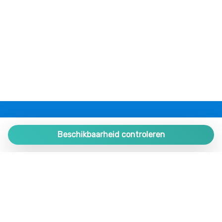
Toegang tot internet
Tosti-oven
TV
Uitzicht op het strand
Vaatwasser
Warm water
Wasmachine
Woonkamer
Zelfregulerend verwarmingssysteem
PLAZA ESTATES
Zithoek
Plaza de España 9, Portal 1, Local 2
Beschikbaarheid controleren
Zitruimte
29780 Nerja. Málaga. SPAIN.
Zwembad
+34 952 524 191
nerja@plazaestates.es
https://plazaestates.es