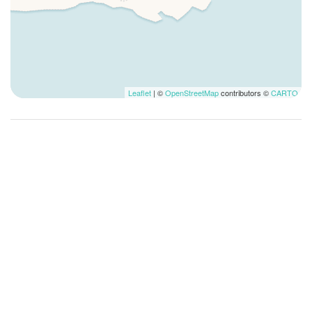
Linnengoed
Lunch niet beschikbaar
Magnetron
Musea
Ontbijt niet beschikbaar
Leaflet
| ©
OpenStreetMap
contributors ©
CARTO
Oven
Pantry
Privé badkamer
Reisbedje
Restaurants
Rolstoel ontoegankelijk
Romantisch
Rookvrij
Servies en bestek
Strijkijzer
Tafels en stoelen