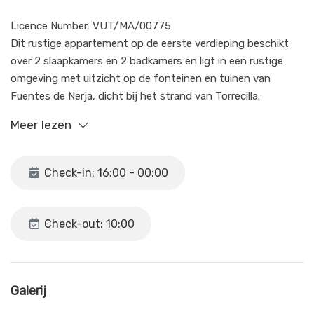
Licence Number: VUT/MA/00775
Dit rustige appartement op de eerste verdieping beschikt
over 2 slaapkamers en 2 badkamers en ligt in een rustige
omgeving met uitzicht op de fonteinen en tuinen van
Fuentes de Nerja, dicht bij het strand van Torrecilla.
Meer lezen
Dankzij de zuidoostelijke ligging geniet het appartement van
veel ochtendzon, vooral op het aangename terras dat ideaal
is voor een ontbijt in de buitenlucht.
Check-in: 16:00 - 00:00
De hoofdslaapkamer heeft twee eenpersoonsbedden en
een en-suite badkamer. De tweede slaapkamer heeft ook
Check-out: 10:00
twee eenpersoonsbedden, en een tweede complete
badkamer bedient de rest van het appartement.
De ruime woon- en eetkamer komt direct uit op het
Galerij
zuidoostelijk gelegen terras, wat zorgt voor een lichte en