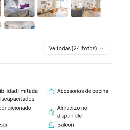
ña terraza con vistas al mar, perfecta para el
rigorífico/congelador, microondas, cafetera, máquina
los utensilios necesarios, así como vajilla de
Ve todas (24 fotos)
uentra a poca distancia de la Playa de Torrecilla, el
as, comodidades y restaurantes, entre otros.
n empezado trabajos de construcción cercanos a la
cina permanecerá cerrada a partir del 5 de mayo durante
bilidad limitada
Accesorios de cocina
ondiciones meteorológicas.
discapacitados
acondicionado
Almuerzo no
disponible
sor
Balcón