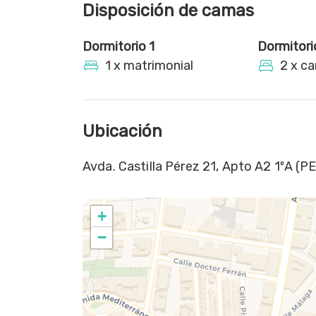
Disposición de camas
Dormitorio 1
Dormitori
1 x matrimonial
2 x ca
Ubicación
Avda. Castilla Pérez 21, Apto A2 1ºA (P
+
−