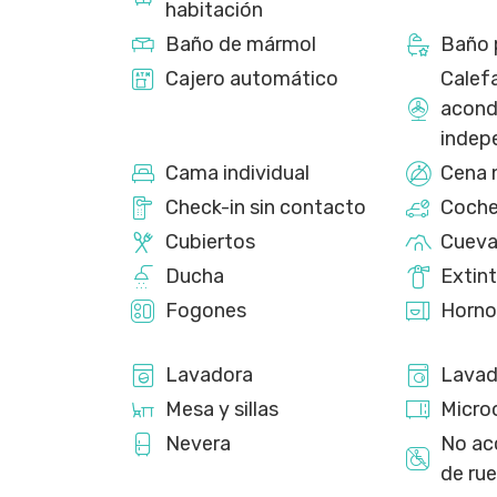
habitación
Baño de mármol
Baño 
Cajero automático
Calefa
acond
indep
Cama individual
Cena 
Check-in sin contacto
Coche
Cubiertos
Cuev
Ducha
Extint
Fogones
Horno
Lavadora
Lavad
Mesa y sillas
Micro
Nevera
No acc
de ru