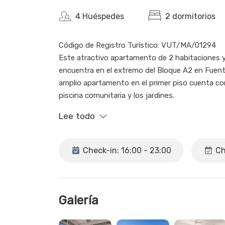
4 Huéspedes
2 dormitorios
Código de Registro Turístico: VUT/MA/01294
Este atractivo apartamento de 2 habitaciones 
encuentra en el extremo del Bloque A2 en Fuent
amplio apartamento en el primer piso cuenta con 
piscina comunitaria y los jardines.
Lee todo
La habitación principal dispone de una nueva 
suite con inodoro, lavamanos con armarios, sec
sistema de ducha tipo lluvia. La habitación con
Check-in: 16:00 - 23:00
Ch
empotrados y hay un cuarto de baño adyacente
4 personas.
La zona de estar/comedor es espaciosa, con una
Galería
acondicionado/calefacción, Wi-Fi gratuito y tele
canales en varios idiomas. Ambas habitaciones 