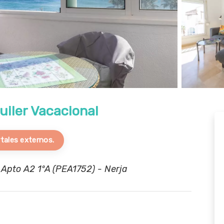
uiler Vacacional
tales externos.
, Apto A2 1ºA (PEA1752) - Nerja