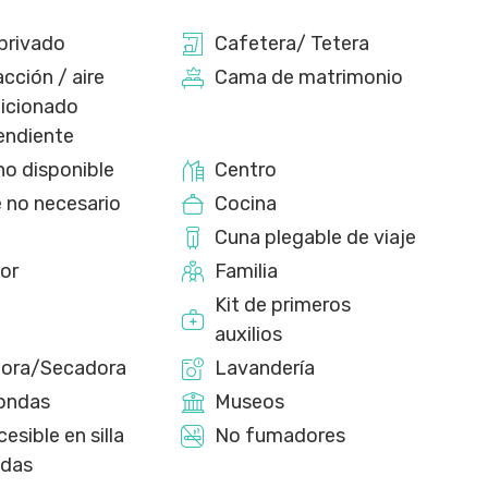
privado
Cafetera/ Tetera
cción / aire
Cama de matrimonio
icionado
endiente
no disponible
Centro
 no necesario
Cocina
a
Cuna plegable de viaje
or
Familia
Kit de primeros
auxilios
ora/Secadora
Lavandería
ondas
Museos
esible en silla
No fumadores
edas