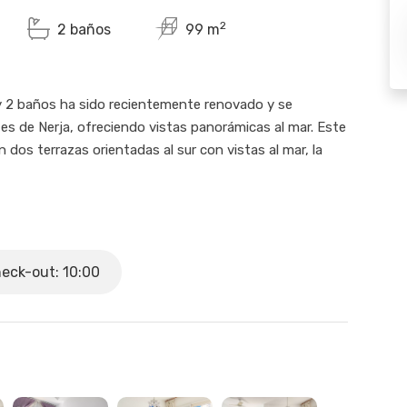
2
2 baños
99 m
y 2 baños ha sido recientemente renovado y se
es de Nerja, ofreciendo vistas panorámicas al mar. Este
dos terrazas orientadas al sur con vistas al mar, la
cama doble, armarios empotrados y un baño completo en
ador de pelo y una cabina de ducha a ras de suelo con
 dos camas individuales cuenta con armarios
eck-out: 10:00
 con lavamanos e inodoro. La capacidad máxima es de
 gran ventana con vistas al mar, aire
visión a través de fibra óptica con una selección de
cuentan con aire acondicionado/calefacción.