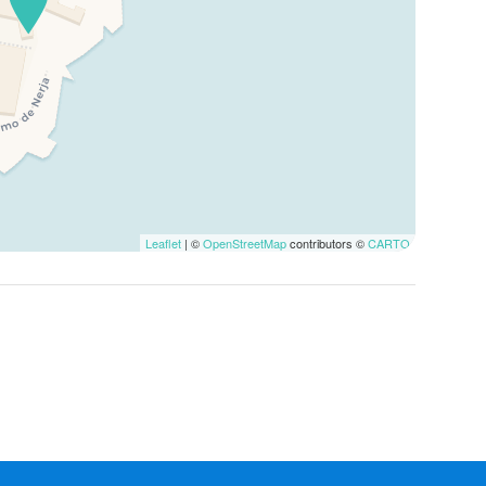
Leaflet
| ©
OpenStreetMap
contributors ©
CARTO