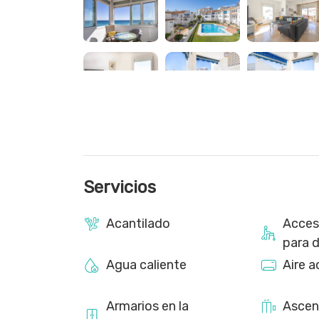
La cocina totalmente equipada incluye una peque
desayuno. Dispone de lavadora, horno, cocina, f
Nespresso, hervidor eléctrico, tostadora y todos 
Portmeirion y cristalería de Orrefors.
La ubicación es ideal para familias, ya que se enc
Balcón de Europa, el centro de la ciudad, tiend
A tener en cuenta que desde junio del 2025 ha
vivienda, los cuales pueden ocasionar ruido.
Servicios
Importante: Debido a una avería reciente, la pis
Acantilado
Accesi
aproximadamente 10 días, dependiendo de las c
para 
Agua caliente
Aire 
Armarios en la
Ascen