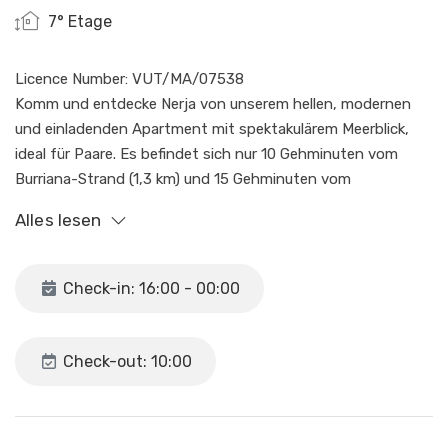
7° Etage
Licence Number: VUT/MA/07538
Komm und entdecke Nerja von unserem hellen, modernen
und einladenden Apartment mit spektakulärem Meerblick,
ideal für Paare. Es befindet sich nur 10 Gehminuten vom
Burriana-Strand (1,3 km) und 15 Gehminuten vom
Stadtzentrum entfernt, sowie 1,5 km vom Strand Carabeo.
Alles lesen
Die strategische Lage ermöglicht einen einfachen Zugang
zu verschiedenen Sehenswürdigkeiten.
Check-in: 16:00 - 00:00
In der Nähe des Apartments finden Sie
Lebensmittelgeschäfte, Apotheken, ein nahegelegenes
Gesundheitszentrum, ein Sportzentrum und eine örtliche
Check-out: 10:00
Bushaltestelle.
Das Apartment verfügt über Bettwäsche, Handtücher,