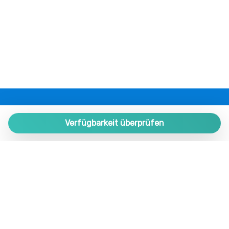
Nichtraucher
Nicht zugänglich für Rollstühle
Nur Dusche
Phon
Privates Badezimmer
Reisebettchen
Restaurants
Romantisch
PLAZA ESTATES
Schränke im Zimmer
Plaza de España 9, Portal 1, Local 2
Verfügbarkeit überprüfen
Schwimmbad
29780 Nerja. Málaga. SPAIN.
Tafelsilber
Teller
+34 952 524 191
Teller und Besteck
nerja@plazaestates.es
Teller und Geschirr
https://plazaestates.es
Tisch und Stühle
Toaster
Buchung Verwalten