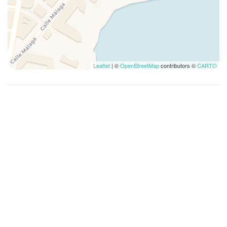
Heißes Wasser
Herde
Hochstuhl
Internet wireless
Internet Zugang
Leaflet
| ©
OpenStreetMap
contributors ©
CARTO
Kaffee-/Teemaschine
Klimatisierung
Kochnische
Kontaktloses Einchecken
Küche
Küchenzubehör
Kühlschrank
Lebensmittelgeschäft
Medizinische Dienste
Mikrowellenherd
Mini-Kühlschrank