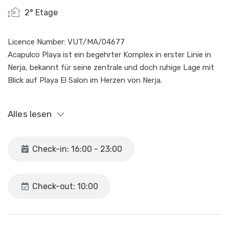
2° Etage
Licence Number: VUT/MA/04677
Acapulco Playa ist ein begehrter Komplex in erster Linie in
Nerja, bekannt für seine zentrale und doch ruhige Lage mit
Blick auf Playa El Salon im Herzen von Nerja.
Die Gäste dieser Anlage haben exklusiven Zugang zu
Alles lesen
tropischen Gärten und einem großen Gemeinschaftspool.
Die Lage ist günstig: Restaurants und Geschäfte sind zu
Check-in: 16:00 - 23:00
Fuß erreichbar, und die Strände von La Torrecilla und der
berühmte Balcon de Europa sind nur einen kurzen
Spaziergang entfernt und von den Gemeinschaftsgärten
Check-out: 10:00
aus zu sehen.
Die Wohnung verfügt über ein komfortables Schlafzimmer