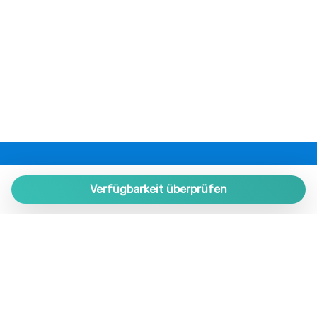
Mittagessen nicht verfügbar
Münzwäscherei
Museen
Nichtraucher
Nicht zugänglich für Rollstühle
Parken auf der Straße
Phon
Reisebettchen
Restaurants
PLAZA ESTATES
Schlafsofa
Plaza de España 9, Portal 1, Local 2
Verfügbarkeit überprüfen
Schränke im Zimmer
29780 Nerja. Málaga. SPAIN.
Schwimmbad
+34 952 524 191
Tafelsilber
Teller
nerja@plazaestates.es
Teller und Besteck
https://plazaestates.es
Tisch und Stühle